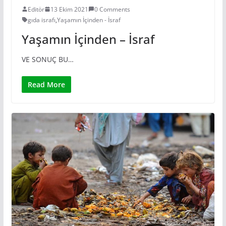
Editör
13 Ekim 2021
0 Comments
gıda israfı
,
Yaşamın İçinden - İsraf
Yaşamın İçinden – İsraf
VE SONUÇ BU…
Read More