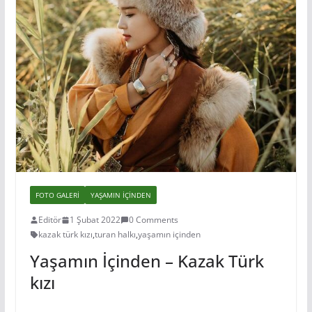
FOTO GALERI
YAŞAMIN IÇINDEN
Editör
1 Şubat 2022
0 Comments
kazak türk kızı
,
turan halkı
,
yaşamın içinden
Yaşamın İçinden – Kazak Türk
kızı