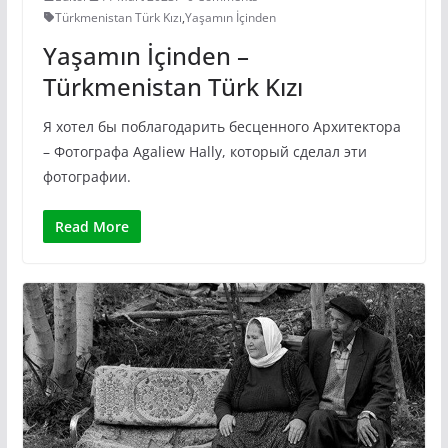
Türkmenistan Türk Kızı
,
Yaşamın İçinden
Yaşamın İçinden –
Türkmenistan Türk Kızı
Я хотел бы поблагодарить бесценного Архитектора
– Фотографа Agaliew Hally, который сделал эти
фотографии.
Read More