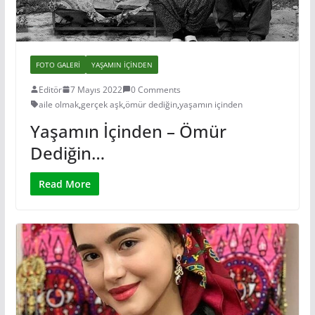
FOTO GALERI
YAŞAMIN IÇINDEN
Editör
7 Mayıs 2022
0 Comments
aile olmak
,
gerçek aşk
,
ömür dediğin
,
yaşamın içinden
Yaşamın İçinden – Ömür
Dediğin…
Read More