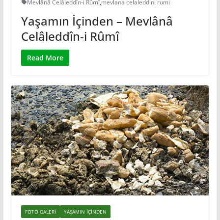
Mevlânâ Celâleddîn-i Rûmî
,
mevlana celaleddini rumi
Yaşamın İçinden – Mevlânâ
Celâleddîn-i Rûmî
Read More
FOTO GALERI
YAŞAMIN IÇINDEN