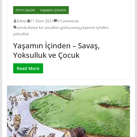
FOTO GALERI
YAŞAMIN IÇINDEN
Editör
11 Ekim 2021
0 Comments
çocuk
,
dünya kız çocukları günü
,
savaş
,
yaşamın içinden
,
yoksulluk
Yaşamın İçinden – Savaş,
Yoksulluk ve Çocuk
Read More