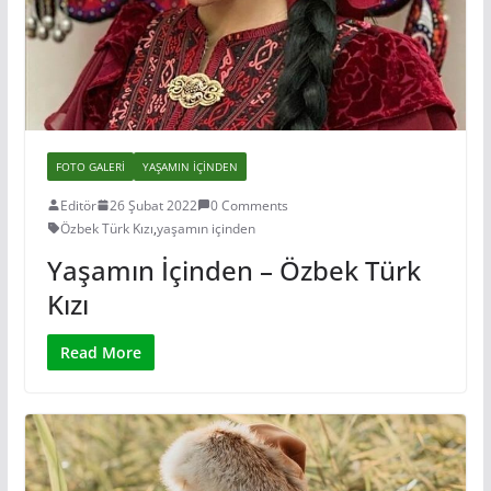
FOTO GALERI
YAŞAMIN IÇINDEN
Editör
26 Şubat 2022
0 Comments
Özbek Türk Kızı
,
yaşamın içinden
Yaşamın İçinden – Özbek Türk
Kızı
Read More