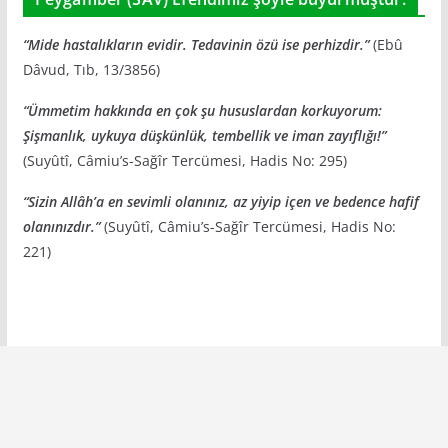
“Mide hastalıkların evidir. Tedavinin özü ise perhizdir.”
(Ebû
Dâvud, Tıb, 13/3856)
“Ümmetim hakkında en çok şu hususlardan korkuyorum:
Şişmanlık, uykuya düşkünlük, tembellik ve iman zayıflığı!”
(Suyûtî, Câmiu’s-Sağîr Tercümesi, Hadis No: 295)
“Sizin Allâh’a en sevimli olanınız, az yiyip içen ve bedence hafif
olanınızdır.”
(Suyûtî, Câmiu’s-Sağîr Tercümesi, Hadis No:
221)