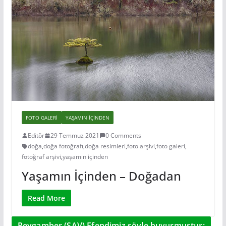
FOTO GALERI
YAŞAMIN IÇINDEN
Editör
29 Temmuz 2021
0 Comments
doğa
,
doğa fotoğrafı
,
doğa resimleri
,
foto arşivi
,
foto galeri
,
fotoğraf arşivi
,
yaşamın içinden
Yaşamın İçinden – Doğadan
Read More
Peygamber (SAV) Efendimiz şöyle buyurmuştur: