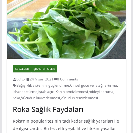
SEBZELER
ŞIFALI BITKILER
Editör
24 Nisan 2021
0 Comments
Bağışıklık sistemini güçlendirme
,
Cinsel gücü ve isteği artırma
,
idrar söktürme
,
iştah açıcı
,
Kanın temizlenmesi
,
mideyi koruma
,
roka
,
Vücudun kuvvetlenmesi
,
vücudun temizlenmesi
Roka Sağlık Faydaları
Roka’nın popülaritesinin tadı kadar sağlık yararları ile
de ilgisi vardır. Bu lezzetli yeşil, lif ve fitokimyasallar