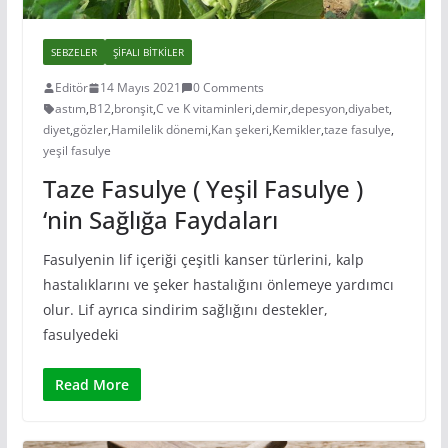
SEBZELER
ŞIFALI BITKILER
Editör
14 Mayıs 2021
0 Comments
astım
,
B12
,
bronşit
,
C ve K vitaminleri
,
demir
,
depesyon
,
diyabet
,
diyet
,
gözler
,
Hamilelik dönemi
,
Kan şekeri
,
Kemikler
,
taze fasulye
,
yeşil fasulye
Taze Fasulye ( Yeşil Fasulye )
‘nin Sağlığa Faydaları
Fasulyenin lif içeriği çeşitli kanser türlerini, kalp
hastalıklarını ve şeker hastalığını önlemeye yardımcı
olur. Lif ayrıca sindirim sağlığını destekler,
fasulyedeki
Read More