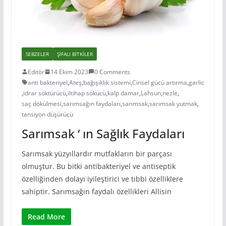
SEBZELER
ŞIFALI BITKILER
Editör
14 Ekim 2023
0 Comments
anti bakteriyel
,
Ateş
,
bağışıklık sistemi
,
Cinsel gücü artırma
,
garlic
,
idrar söktürücü
,
iltihap sökücü
,
kalp damar
,
Lahsun
,
nezle
,
saç dökülmesi
,
sarımsağın faydaları
,
sarımsak
,
sarımsak yutmak
,
tansiyon düşürücü
Sarımsak ‘ ın Sağlık Faydaları
Sarımsak yüzyıllardır mutfakların bir parçası
olmuştur. Bu bitki antibakteriyel ve antiseptik
özelliğinden dolayı iyileştirici ve tıbbi özelliklere
sahiptir. Sarımsağın faydalı özellikleri Allisin
Read More