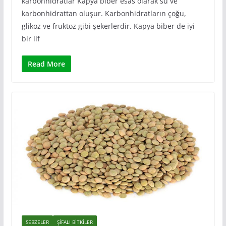
karbonhidratlar Kapya biber esas olarak su ve
karbonhidrattan oluşur. Karbonhidratların çoğu,
glikoz ve fruktoz gibi şekerlerdir. Kapya biber de iyi
bir lif
Read More
SEBZELER
ŞIFALI BITKILER