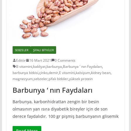
SEBZELER
ŞIFALI BITKILER
Editör
16 Mart 2021
0 Comments
B vitamini
,
bakliyat
,
barbunya
,
Barbunya ' nın Faydaları
,
barbunya bitkisi
,
çinko
,
demir
,
E vitamini
,
kalsiyum
,
kidney bean
,
magnezyum
,
sebzeler
,
şifalı bitkiler
,
yüksek protein
Barbunya ‘ nın Faydaları
Barbunya, karbonhidrattan zengin bir besin
olmasının yan ısıra diyabetik bireyler için de son
derece faydalıdır. 100 gr pişmiş barbunyanın glisemik
Read More