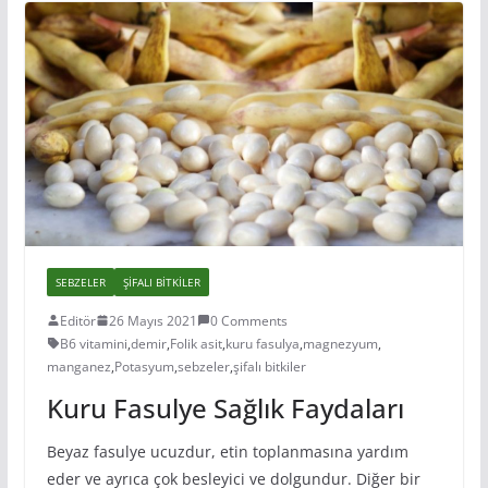
SEBZELER
ŞIFALI BITKILER
Editör
26 Mayıs 2021
0 Comments
B6 vitamini
,
demir
,
Folik asit
,
kuru fasulya
,
magnezyum
,
manganez
,
Potasyum
,
sebzeler
,
şifalı bitkiler
Kuru Fasulye Sağlık Faydaları
Beyaz fasulye ucuzdur, etin toplanmasına yardım
eder ve ayrıca çok besleyici ve dolgundur. Diğer bir