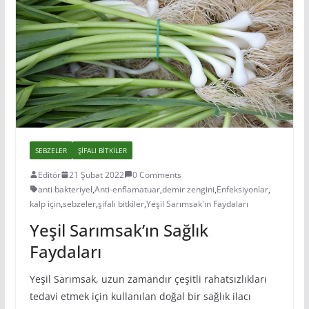
SEBZELER
ŞIFALI BITKILER
Editör
21 Şubat 2022
0 Comments
anti bakteriyel
,
Anti-enflamatuar
,
demir zengini
,
Enfeksiyonlar
,
kalp için
,
sebzeler
,
şifalı bitkiler
,
Yeşil Sarımsak'ın Faydaları
Yeşil Sarımsak’ın Sağlık
Faydaları
Yeşil Sarımsak, uzun zamandır çeşitli rahatsızlıkları
tedavi etmek için kullanılan doğal bir sağlık ilacı