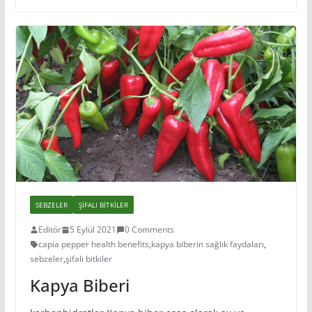
SEBZELER
ŞIFALI BITKILER
Editör
5 Eylül 2021
0 Comments
capia pepper health benefits
,
kapya biberin sağlık faydaları
,
sebzeler
,
şifalı bitkiler
Kapya Biberi