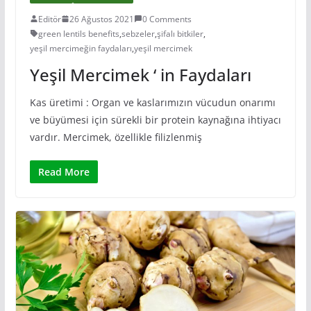
Editör
26 Ağustos 2021
0 Comments
green lentils benefits
,
sebzeler
,
şifalı bitkiler
,
yeşil mercimeğin faydaları
,
yeşil mercimek
Yeşil Mercimek ‘ in Faydaları
Kas üretimi : Organ ve kaslarımızın vücudun onarımı
ve büyümesi için sürekli bir protein kaynağına ihtiyacı
vardır. Mercimek, özellikle filizlenmiş
Read More