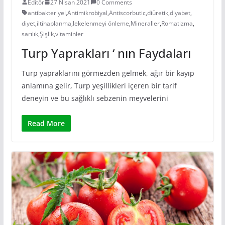
Editör
27 Nisan 2021
0 Comments
antibakteriyel
,
Antimikrobiyal
,
Antiscorbutic
,
diüretik
,
diyabet
,
diyet
,
iltihaplanma
,
lekelenmeyi önleme
,
Mineraller
,
Romatizma
,
sarılık
,
Şişlik
,
vitaminler
Turp Yaprakları ‘ nın Faydaları
Turp yapraklarını görmezden gelmek, ağır bir kayıp
anlamına gelir, Turp yeşillikleri içeren bir tarif
deneyin ve bu sağlıklı sebzenin meyvelerini
Read More