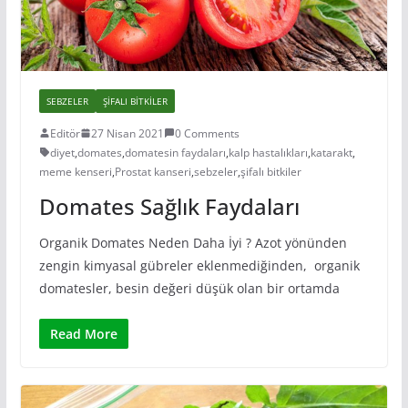
SEBZELER
ŞIFALI BITKILER
Editör
27 Nisan 2021
0 Comments
diyet
,
domates
,
domatesin faydaları
,
kalp hastalıkları
,
katarakt
,
meme kenseri
,
Prostat kanseri
,
sebzeler
,
şifalı bitkiler
Domates Sağlık Faydaları
Organik Domates Neden Daha İyi ? Azot yönünden
zengin kimyasal gübreler eklenmediğinden, organik
domatesler, besin değeri düşük olan bir ortamda
Read More