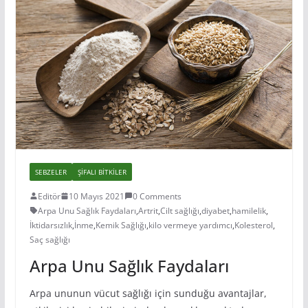
SEBZELER
ŞIFALI BITKILER
Editör
10 Mayıs 2021
0 Comments
Arpa Unu Sağlık Faydaları
,
Artrit
,
Cilt sağlığı
,
diyabet
,
hamilelik
,
İktidarsızlık
,
İnme
,
Kemik Sağlığı
,
kilo vermeye yardımcı
,
Kolesterol
,
Saç sağlığı
Arpa Unu Sağlık Faydaları
Arpa ununun vücut sağlığı için sunduğu avantajlar,