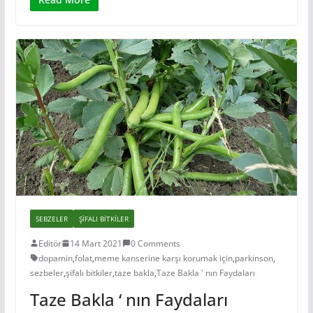
SEBZELER
ŞIFALI BITKILER
Editör
14 Mart 2021
0 Comments
dopamin
,
folat
,
meme kanserine karşı korumak için
,
parkinson
,
sezbeler
,
şifalı bitkiler
,
taze bakla
,
Taze Bakla ' nın Faydaları
Taze Bakla ‘ nın Faydaları