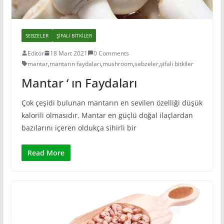
SEBZELER
ŞIFALI BITKILER
Editör
18 Mart 2021
0 Comments
mantar
,
mantarın faydaları
,
mushroom
,
sebzeler
,
şifalı bitkiler
Mantar ‘ ın Faydaları
Çok çeşidi bulunan mantarın en sevilen özelliği düşük
kalorili olmasıdır. Mantar en güçlü doğal ilaçlardan
bazılarını içeren oldukça sihirli bir
Read More