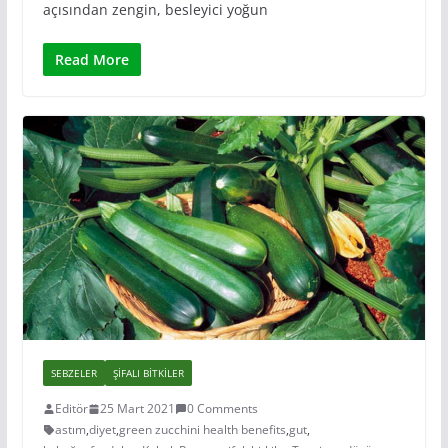
açısından zengin, besleyici yoğun
Read More
SEBZELER
ŞIFALI BITKILER
Editör
25 Mart 2021
0 Comments
astım
,
diyet
,
green zucchini health benefits
,
gut
,