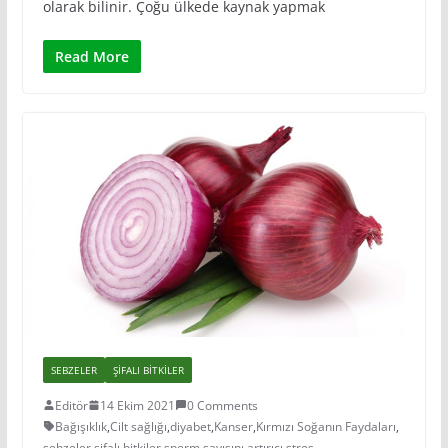
olarak bilinir. Çoğu ülkede kaynak yapmak
Read More
SEBZELER
ŞIFALI BITKILER
Editör
14 Ekim 2021
0 Comments
Bağışıklık
,
Cilt sağlığı
,
diyabet
,
Kanser
,
Kırmızı Soğanın Faydaları
,
sebzeler
,
şifalı bitkiler
,
sperm sayısını artırıcı
,
stres