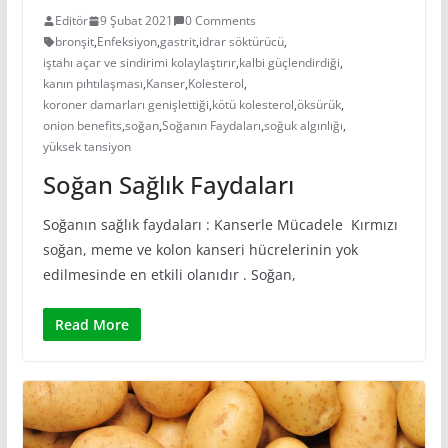
Editör
9 Şubat 2021
0 Comments
bronşit
,
Enfeksiyon
,
gastrit
,
idrar söktürücü
,
iştahı açar ve sindirimi kolaylaştırır
,
kalbi güçlendirdiği
,
kanın pıhtılaşması
,
Kanser
,
Kolesterol
,
koroner damarları genişlettiği
,
kötü kolesterol
,
öksürük
,
onion benefits
,
soğan
,
Soğanın Faydaları
,
soğuk algınlığı
,
yüksek tansiyon
Soğan Sağlık Faydaları
Soğanın sağlık faydaları : Kanserle Mücadele Kırmızı
soğan, meme ve kolon kanseri hücrelerinin yok
edilmesinde en etkili olanıdır . Soğan,
Read More