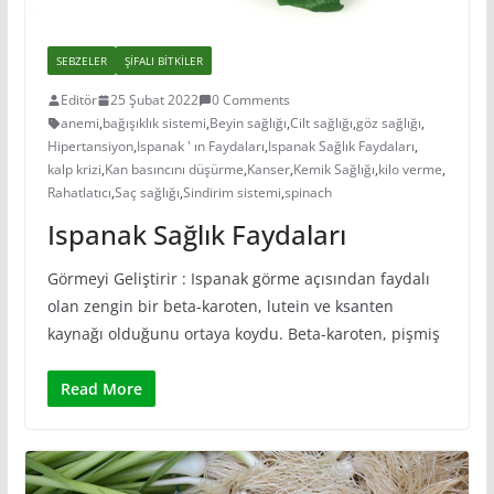
SEBZELER
ŞIFALI BITKILER
Editör
25 Şubat 2022
0 Comments
anemi
,
bağışıklık sistemi
,
Beyin sağlığı
,
Cilt sağlığı
,
göz sağlığı
,
Hipertansiyon
,
Ispanak ' ın Faydaları
,
Ispanak Sağlık Faydaları
,
kalp krizi
,
Kan basıncını düşürme
,
Kanser
,
Kemik Sağlığı
,
kilo verme
,
Rahatlatıcı
,
Saç sağlığı
,
Sindirim sistemi
,
spinach
Ispanak Sağlık Faydaları
Görmeyi Geliştirir : Ispanak görme açısından faydalı
olan zengin bir beta-karoten, lutein ve ksanten
kaynağı olduğunu ortaya koydu. Beta-karoten, pişmiş
Read More