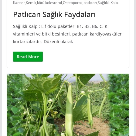
Kanser
,
Kemik
,
kötü kolesterol
,
Osteoporoz
,
patlıcan
,
Sağlıklı Kalp
Patlıcan Sağlık Faydaları
Sağlıklı Kalp : Lif dolu paketler, B1, B3, B6, C, K
vitaminleri ve bitki besinleri, patlıcan kardiyovasküler
kurtarıcılardır. Düzenli olarak
Read More