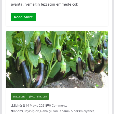
avantaj, yemeğin lezzetini emmede çok
Read More
SEBZELER
ŞIFALI BITKILER
Editör
14 Mayıs 2021
0 Comments
anemi
,
Beyin İşlevi
,
Daha İyi Kan
,
Dinamik Sindirim
,
diyabet
,