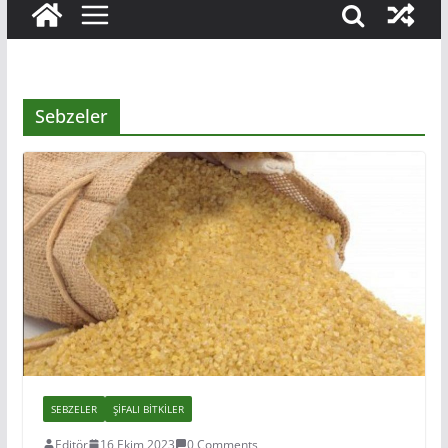
Sebzeler
SEBZELER
ŞIFALI BITKILER
Editör
16 Ekim 2023
0 Comments