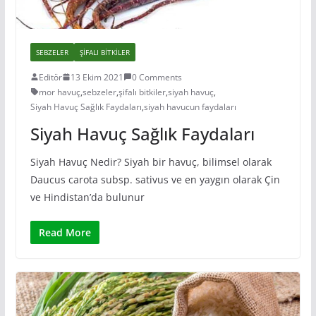
SEBZELER
ŞIFALI BITKILER
Editör
13 Ekim 2021
0 Comments
mor havuç
,
sebzeler
,
şifalı bitkiler
,
siyah havuç
,
Siyah Havuç Sağlık Faydaları
,
siyah havucun faydaları
Siyah Havuç Sağlık Faydaları
Siyah Havuç Nedir? Siyah bir havuç, bilimsel olarak
Daucus carota subsp. sativus ve en yaygın olarak Çin
ve Hindistan’da bulunur
Read More