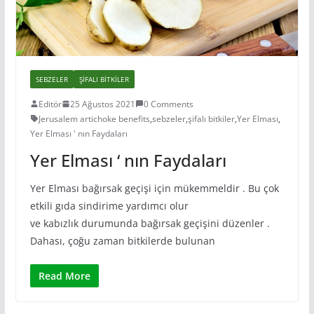
SEBZELER
ŞIFALI BITKILER
Editör
25 Ağustos 2021
0 Comments
Jerusalem artichoke benefits
,
sebzeler
,
şifalı bitkiler
,
Yer Elması
,
Yer Elması ' nın Faydaları
Yer Elması ‘ nın Faydaları
Yer Elması bağırsak geçişi için mükemmeldir . Bu çok
etkili gıda sindirime yardımcı olur
ve kabızlık durumunda bağırsak geçişini düzenler .
Dahası, çoğu zaman bitkilerde bulunan
Read More