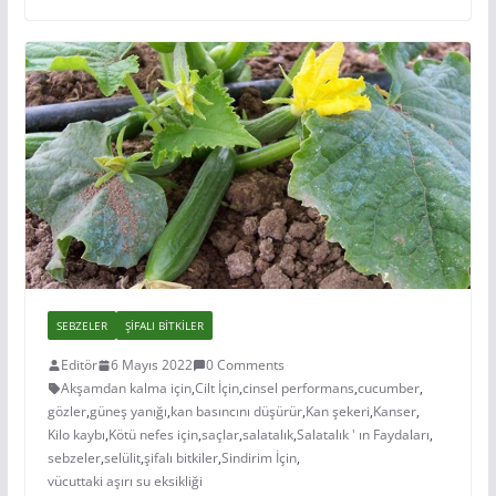
SEBZELER
ŞIFALI BITKILER
Editör
6 Mayıs 2022
0 Comments
Akşamdan kalma için
,
Cilt İçin
,
cinsel performans
,
cucumber
,
gözler
,
güneş yanığı
,
kan basıncını düşürür
,
Kan şekeri
,
Kanser
,
Kilo kaybı
,
Kötü nefes için
,
saçlar
,
salatalık
,
Salatalık ' ın Faydaları
,
sebzeler
,
selülit
,
şifalı bitkiler
,
Sindirim İçin
,
vücuttaki aşırı su eksikliği