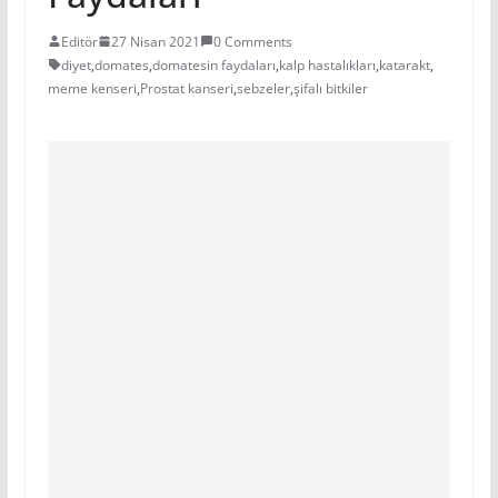
Editör
27 Nisan 2021
0 Comments
diyet
,
domates
,
domatesin faydaları
,
kalp hastalıkları
,
katarakt
,
meme kenseri
,
Prostat kanseri
,
sebzeler
,
şifalı bitkiler