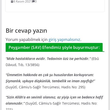
6 Kasım 2021
0
Bir cevap yazın
Yorum yapabilmek için
giriş yapmalısınız
.
Peygamber (SAV) Efendimiz şöyle buyurmuştur:
“Mide hastalıkların evidir. Tedavinin özü ise perhizdir.”
(Ebû
Dâvud, Tıb, 13/3856)
“Ümmetim hakkında en çok şu hususlardan korkuyorum:
Şişmanlık, uykuya düşkünlük, tembellik ve iman zayıflığı!”
(Suyûtî, Câmiu’s-Sağîr Tercümesi, Hadis No: 295)
“Sizin Allâh’a en sevimli olanınız, az yiyip içen ve bedence hafif
olanınızdır.”
(Suyûtî, Câmiu’s-Sağîr Tercümesi, Hadis No:
221)