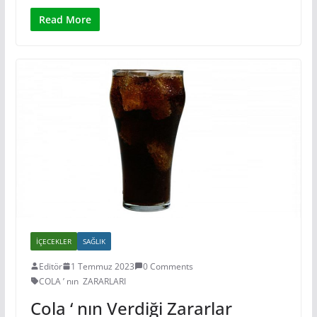
Read More
İÇECEKLER
SAĞLIK
Editör
1 Temmuz 2023
0 Comments
COLA ’ nın ZARARLARI
Cola ‘ nın Verdiği Zararlar