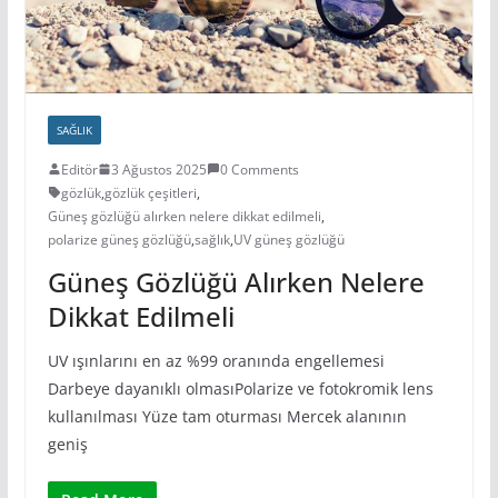
SAĞLIK
Editör
3 Ağustos 2025
0 Comments
gözlük
,
gözlük çeşitleri
,
Güneş gözlüğü alırken nelere dikkat edilmeli
,
polarize güneş gözlüğü
,
sağlık
,
UV güneş gözlüğü
Güneş Gözlüğü Alırken Nelere
Dikkat Edilmeli
UV ışınlarını en az %99 oranında engellemesi
Darbeye dayanıklı olmasıPolarize ve fotokromik lens
kullanılması Yüze tam oturması Mercek alanının
geniş