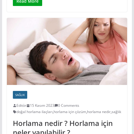
Read More
SAĞLIK
Editör
15 Kasım 2023
0 Comments
doğal horlama ilaçları
,
horlama için çözüm
,
horlama nedir
,
sağlık
Horlama nedir ? Horlama için
neler yapılabilir ?