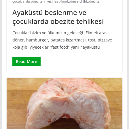
çocuklarda obez tehlikesi
,
fast-food
,
obese child
,
obezite
Ayaküstü beslenme ve
çocuklarda obezite tehlikesi
Çocuklar bizim ve ülkemizin geleceği. Ekmek arası,
döner, hamburger, patates kızartması, tost, pizzave
kola gibi yiyecekler “fast food” yani “ayaküstü
Read More