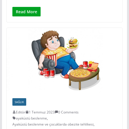
Read More
SAĞLIK
Editör
1 Temmuz 2023
0 Comments
ayaküstü beslenme
,
Ayaküstü beslenme ve çocuklarda obezite tehlikesi
,