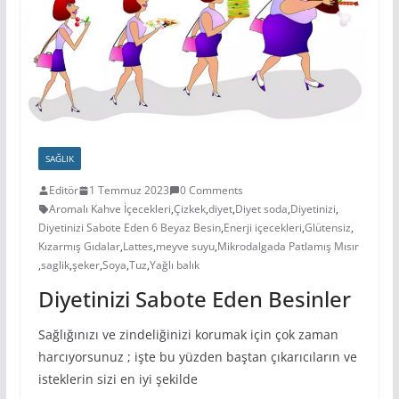
SAĞLIK
Editör
1 Temmuz 2023
0 Comments
Aromalı Kahve İçecekleri
,
Çizkek
,
diyet
,
Diyet soda
,
Diyetinizi
,
Diyetinizi Sabote Eden 6 Beyaz Besin
,
Enerji içecekleri
,
Glütensiz
,
Kızarmış Gıdalar
,
Lattes
,
meyve suyu
,
Mikrodalgada Patlamış Mısır
,
saglik
,
şeker
,
Soya
,
Tuz
,
Yağlı balık
Diyetinizi Sabote Eden Besinler
Sağlığınızı ve zindeliğinizi korumak için çok zaman
harcıyorsunuz ; işte bu yüzden baştan çıkarıcıların ve
isteklerin sizi en iyi şekilde