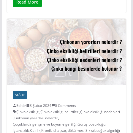
Read More
SAĞLIK
Editör
3 Şubat 2024
0 Comments
Çinko eksikliği
,
Çinko eksikliği belirtileri
,
Çinko eksikliği nedenleri
,
Çinkonun yararları nelerdir
,
Çoçuklarda gelişme ve büyüme geriliği
,
Görüş bozukluğu
,
iştahsızlık
,
Kısırlık
,
Kronik ishal
,
saç dökülmesi
,
Sık sık soğuk algınlığı