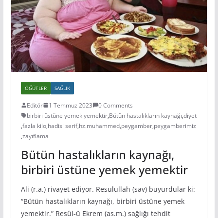
ÖĞÜTLER
SAĞLIK
Editör
1 Temmuz 2023
0 Comments
birbiri üstüne yemek yemektir
,
Bütün hastalıkların kaynağı
,
diyet
,
fazla kilo
,
hadisi serif
,
hz.muhammed
,
peygamber
,
peygamberimiz
,
zayıflama
Bütün hastalıkların kaynağı,
birbiri üstüne yemek yemektir
Ali (r.a.) rivayet ediyor. Resulullah (sav) buyurdular ki:
“Bütün hastalıkların kaynağı, birbiri üstüne yemek
yemektir.” Resûl-ü Ekrem (as.m.) sağlığı tehdit