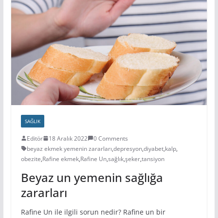
SAĞLIK
Editör
18 Aralık 2022
0 Comments
beyaz ekmek yemenin zararları
,
depresyon
,
diyabet
,
kalp
,
obezite
,
Rafine ekmek
,
Rafine Un
,
sağlık
,
şeker
,
tansiyon
Beyaz un yemenin sağlığa
zararları
Rafine Un ile ilgili sorun nedir? Rafine un bir