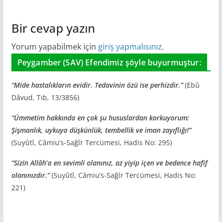
Bir cevap yazın
Yorum yapabilmek için
giriş yapmalısınız
.
Peygamber (SAV) Efendimiz şöyle buyurmuştur:
“Mide hastalıkların evidir. Tedavinin özü ise perhizdir.”
(Ebû
Dâvud, Tıb, 13/3856)
“Ümmetim hakkında en çok şu hususlardan korkuyorum:
Şişmanlık, uykuya düşkünlük, tembellik ve iman zayıflığı!”
(Suyûtî, Câmiu’s-Sağîr Tercümesi, Hadis No: 295)
“Sizin Allâh’a en sevimli olanınız, az yiyip içen ve bedence hafif
olanınızdır.”
(Suyûtî, Câmiu’s-Sağîr Tercümesi, Hadis No:
221)