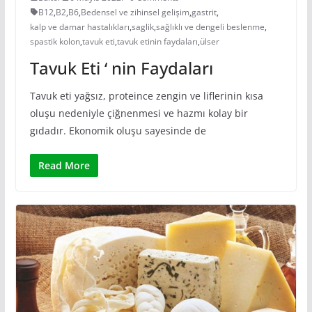
B12
,
B2
,
B6
,
Bedensel ve zihinsel gelişim
,
gastrit
,
kalp ve damar hastalıkları
,
saglik
,
sağlıklı ve dengeli beslenme
,
spastik kolon
,
tavuk eti
,
tavuk etinin faydaları
,
ülser
Tavuk Eti ‘ nin Faydaları
Tavuk eti yağsız, proteince zengin ve liflerinin kısa
oluşu nedeniyle çiğnenmesi ve hazmı kolay bir
gıdadır. Ekonomik oluşu sayesinde de
Read More