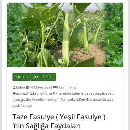
SEBZELER
ŞIFALI BITKILER
Editör
14 Mayıs 2021
0 Comments
astım
,
B12
,
bronşit
,
C ve K vitaminleri
,
demir
,
depesyon
,
diyabet
,
diyet
,
gözler
,
Hamilelik dönemi
,
Kan şekeri
,
Kemikler
,
taze fasulye
,
yeşil fasulye
Taze Fasulye ( Yeşil Fasulye )
‘nin Sağlığa Faydaları