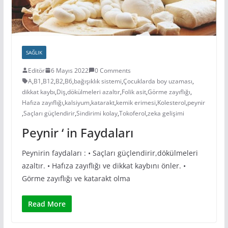
SAĞLIK
Editör
6 Mayıs 2022
0 Comments
A
,
B1
,
B12
,
B2
,
B6
,
bağışıklık sistemi
,
Çocuklarda boy uzaması
,
dikkat kaybı
,
Diş
,
dökülmeleri azaltır
,
Folik asit
,
Görme zayıflığı
,
Hafıza zayıflığı
,
kalsiyum
,
katarakt
,
kemik erimesi
,
Kolesterol
,
peynir
,
Saçları güçlendirir
,
Sindirimi kolay
,
Tokoferol
,
zeka gelişimi
Peynir ‘ in Faydaları
Peynirin faydaları : • Saçları güçlendirir,dökülmeleri
azaltır. • Hafıza zayıflığı ve dikkat kaybını önler. •
Görme zayıflığı ve katarakt olma
Read More