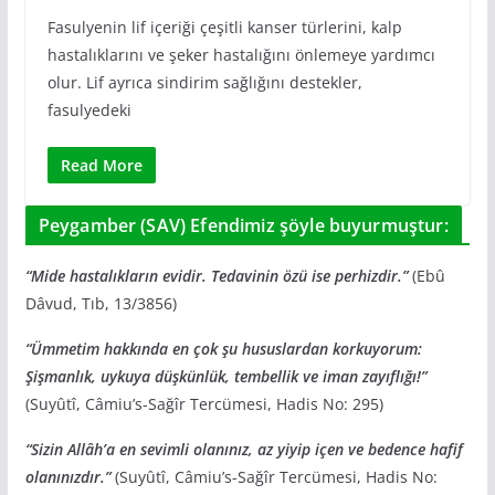
Fasulyenin lif içeriği çeşitli kanser türlerini, kalp
hastalıklarını ve şeker hastalığını önlemeye yardımcı
olur. Lif ayrıca sindirim sağlığını destekler,
fasulyedeki
Read More
Peygamber (SAV) Efendimiz şöyle buyurmuştur:
“Mide hastalıkların evidir. Tedavinin özü ise perhizdir.”
(Ebû
Dâvud, Tıb, 13/3856)
“Ümmetim hakkında en çok şu hususlardan korkuyorum:
Şişmanlık, uykuya düşkünlük, tembellik ve iman zayıflığı!”
(Suyûtî, Câmiu’s-Sağîr Tercümesi, Hadis No: 295)
“Sizin Allâh’a en sevimli olanınız, az yiyip içen ve bedence hafif
olanınızdır.”
(Suyûtî, Câmiu’s-Sağîr Tercümesi, Hadis No: