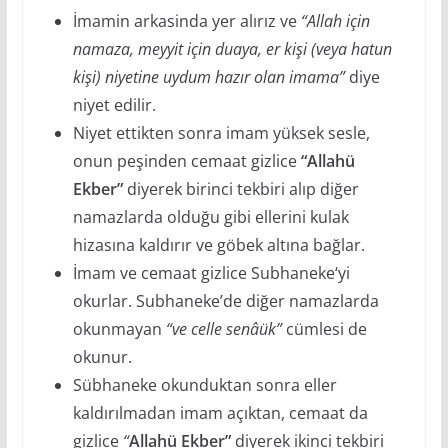
İmamin arkasinda yer alırız ve
“Allah için
namaza, meyyit için duaya, er kişi (veya hatun
kişi) niyetine uydum hazır olan imama”
diye
niyet edilir.
Niyet ettikten sonra imam yüksek sesle,
onun peşinden cemaat gizlice
“Allahü
Ekber”
diyerek birinci tekbiri alıp diğer
namazlarda olduğu gibi ellerini kulak
hizasına kaldırır ve göbek altına bağlar.
İmam ve cemaat gizlice Subhaneke‘yi
okurlar. Subhaneke’de diğer namazlarda
okunmayan
“ve celle senâük”
cümlesi de
okunur.
Sübhaneke okunduktan sonra eller
kaldırılmadan imam açıktan, cemaat da
gizlice
“
Allahü Ekber”
diyerek ikinci tekbiri