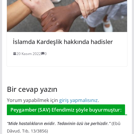
İslamda Kardeşlik hakkında hadisler
20 Kasım 2022
0
Bir cevap yazın
Yorum yapabilmek için
giriş yapmalısınız
.
Peygamber (SAV) Efendimiz şöyle buyurmuştur:
“Mide hastalıkların evidir. Tedavinin özü ise perhizdir.”
(Ebû
Dâvud, Tıb, 13/3856)