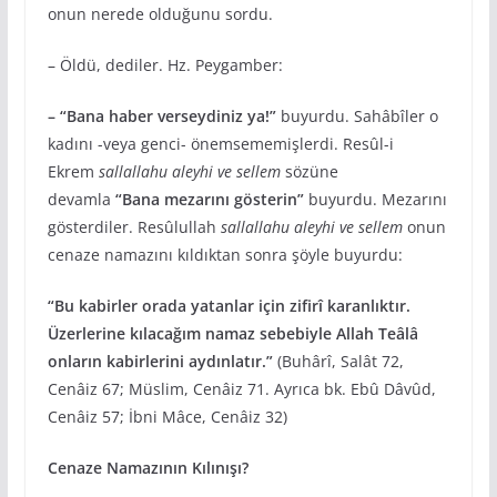
onun nerede olduğunu sordu.
– Öldü, dediler. Hz. Peygamber:
– “Bana haber verseydiniz ya!”
buyurdu. Sahâbîler o
kadını -veya genci- önemsememişlerdi. Resûl-i
Ekrem
sallallahu aleyhi ve sellem
sözüne
devamla
“Bana mezarını gösterin”
buyurdu. Mezarını
gösterdiler. Resûlullah
sallallahu aleyhi ve sellem
onun
cenaze namazını kıldıktan sonra şöyle buyurdu:
“Bu kabirler orada yatanlar için zifirî karanlıktır.
Üzerlerine kılacağım namaz sebebiyle Allah Teâlâ
onların kabirlerini aydınlatır.”
(Buhârî, Salât 72,
Cenâiz 67; Müslim, Cenâiz 71. Ayrıca bk. Ebû Dâvûd,
Cenâiz 57; İbni Mâce, Cenâiz 32)
Cenaze Namazının Kılınışı?