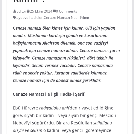
Editör
25 Ekim 2024
0 Comments
ayet ve hadisler
,
Cenaze Namazı Nasıl Kılınır
C
enaze namazı ölen kimse için kılınır. Ölü için yapılan
duadır. Müslüman kardeşin günah ve kusurlarının
bağışlanmasını Allah’tan dilemek, ona son vazifeyi
yapmak için cenaze namazı kılınır. Cenaze namazı, farz-ı
kifayedir. Cenaze namazının rükûnleri, dört tekbir ile
kıyamdır. Selâm vermek vacibdir. Cenaze namazında
rükû ve secde yoktur. Kerahat vakitlerde kılınmaz.
Cenaze namazı için de abdest almak gereklidir.
Cenaze Namazı ile ilgli Hadis-i Şerif:
Ebû Hüreyre
radıyallahu anh
’den rivayet edildiğine
göre, siyah bir kadın – veya siyah bir genç- Mescid-i
Nebevî’yi süpürürdü. Bir ara Resûlullah
sallallahu
aleyhi ve sellem
o kadını -veya genci- göremeyince