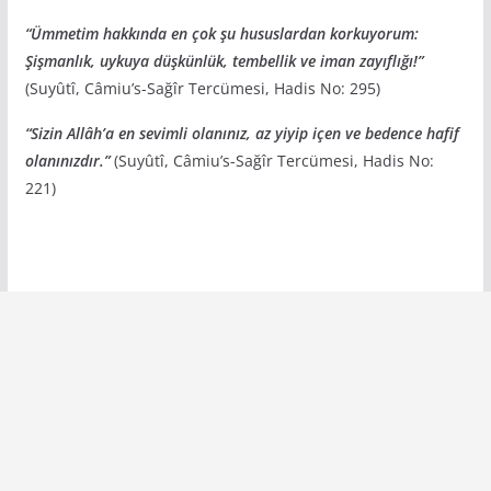
“Ümmetim hakkında en çok şu hususlardan korkuyorum:
Şişmanlık, uykuya düşkünlük, tembellik ve iman zayıflığı!”
(Suyûtî, Câmiu’s-Sağîr Tercümesi, Hadis No: 295)
“Sizin Allâh’a en sevimli olanınız, az yiyip içen ve bedence hafif
olanınızdır.”
(Suyûtî, Câmiu’s-Sağîr Tercümesi, Hadis No:
221)