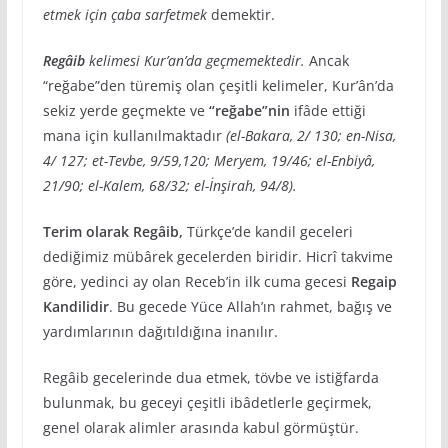
etmek için çaba sarfetmek
demektir.
Regâib
kelimesi Kur’an’da geçmemektedir.
Ancak
“reğabe”den türemiş olan çeşitli kelimeler, Kur’ân’da
sekiz yerde geçmekte ve
“reğabe”nin
ifâde ettiği
mana için kullanılmaktadır
(el-Bakara, 2/ 130; en-Nisa,
4/ 127; et-Tevbe, 9/59,120; Meryem, 19/46; el-Enbiyâ,
21/90; el-Kalem, 68/32; el-İnşirah, 94/8).
Terim olarak Regâib,
Türkçe’de kandil geceleri
dediğimiz mübârek gecelerden biridir. Hicrî takvime
göre, yedinci ay olan Receb’in ilk cuma gecesi
Regaip
Kandilidir
. Bu gecede Yüce Allah’ın rahmet, bağış ve
yardımlarının dağıtıldığına inanılır.
Regâib gecelerinde dua etmek, tövbe ve istiğfarda
bulunmak, bu geceyi çeşitli ibâdetlerle geçirmek,
genel olarak alimler arasında kabul görmüştür.