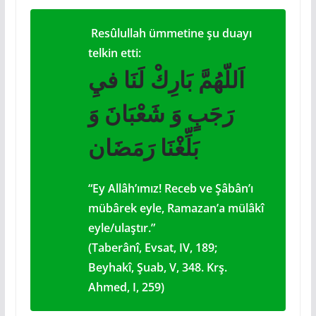
Resûlullah ümmetine şu duayı
telkin etti:
اَللّهُمَّ بَارِكْ لَنَا فيِ
رَجَبٍ وَ شَعْبَانَ وَ
بَلِّغْنَا رَمَضَان
“Ey Allâhʼımız! Receb ve Şâbânʼı
mübârek eyle, Ramazanʼa mülâkî
eyle/ulaştır.”
(Taberânî, Evsat, IV, 189;
Beyhakî, Şuab, V, 348. Krş.
Ahmed, I, 259)