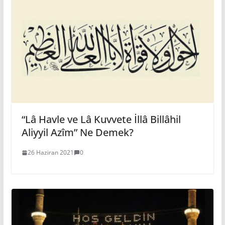
“Lâ Havle ve Lâ Kuvvete İllâ Billâhil
Aliyyil Azîm” Ne Demek?
26 Haziran 2021
0