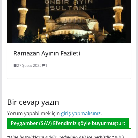
Ramazan Ayının Fazileti
27 Şubat 2025
1
Bir cevap yazın
Yorum yapabilmek için
giriş yapmalısınız
.
Peygamber (SAV) Efendimiz şöyle buyurmuştur:
“Mide hastalıkların evidir. Tedavinin özü ise perhizdir.”
(Ebû