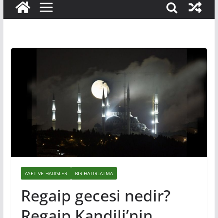
AYET VE HADISLER
BIR HATIRLATMA
Regaip gecesi nedir?
Regaip Kandili’nin