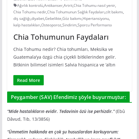
Ağırlık kontrolü
,
Antikanser
,
Artrit
,
Chia Tohumu nasıl yenir
,
Chia Tohumu nedir
,
Chia Tohumunun Sağlık Faydaları
,
cilt bakımı
,
diş sağlığı
,
diyabet
,
Gebelikte
,
Göz bakımı
,
Hipertansiyonu
,
kalp hastalıkları
,
Osteoporoz
,
Sindirim
,
Sporcu Performansı
Chia Tohumunun Faydaları
Chia Tohumu nedir? Chia tohumları, Meksika ve
Guatemala’ya özgü chia çiçekli bitkilerinden gelir.
Bitkinin bilimsel isimleri Salvia hispanica ve ‘altın
Read More
Peygamber (SAV) Efendimiz şöyle buyurmuştur:
“Mide hastalıkların evidir. Tedavinin özü ise perhizdir.”
(Ebû
Dâvud, Tıb, 13/3856)
“Ümmetim hakkında en çok şu hususlardan korkuyorum: