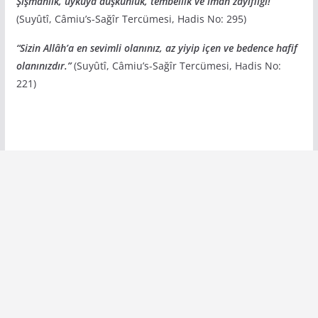
Şişmanlık, uykuya düşkünlük, tembellik ve iman zayıflığı!”
(Suyûtî, Câmiu’s-Sağîr Tercümesi, Hadis No: 295)
“Sizin Allâh’a en sevimli olanınız, az yiyip içen ve bedence hafif
olanınızdır.”
(Suyûtî, Câmiu’s-Sağîr Tercümesi, Hadis No:
221)