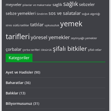
sağlık
saglik
sebzeler
meyveler
pilavlar ve makarnalar
sos ve salatalar
sebze yemekleri
Sindirim
soğuk algınlığı
yemek
tatlılar
sütlü tatlılar
stres
uykusuzluk
tarifleri
yöresel yemekler
zeytinyağlı yemekler
şifalı bitkiler
çorbalar
şifalı otlar
çorba tarifleri
öksürük
Kategoriler
Ayet ve Hadisler
(90)
Baharatlar
(36)
Balıklar
(13)
Biliyormusunuz
(31)