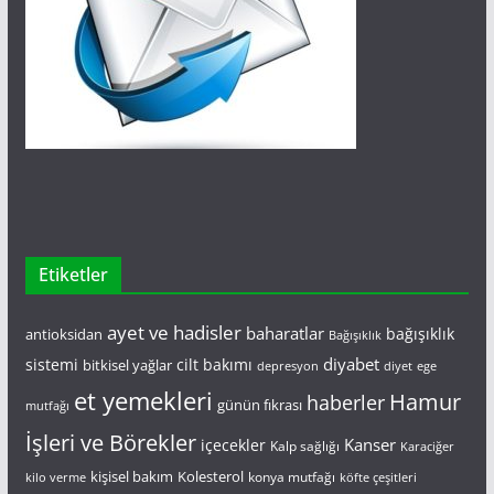
Etiketler
ayet ve hadisler
baharatlar
bağışıklık
antioksidan
Bağışıklık
diyabet
sistemi
cilt bakımı
bitkisel yağlar
depresyon
diyet
ege
et yemekleri
Hamur
haberler
günün fıkrası
mutfağı
İşleri ve Börekler
Kanser
içecekler
Kalp sağlığı
Karaciğer
kişisel bakım
Kolesterol
konya mutfağı
kilo verme
köfte çeşitleri