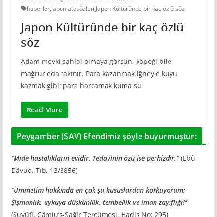
haberler
,
japon atasözleri
,
Japon Kültüründe bir kaç özlü söz
Japon Kültüründe bir kaç özlü
söz
Adam mevki sahibi olmaya görsün, köpeği bile
mağrur eda takınır. Para kazanmak iğneyle kuyu
kazmak gibi; para harcamak kuma su
Read More
Peygamber (SAV) Efendimiz şöyle buyurmuştur:
“Mide hastalıkların evidir. Tedavinin özü ise perhizdir.”
(Ebû
Dâvud, Tıb, 13/3856)
“Ümmetim hakkında en çok şu hususlardan korkuyorum:
Şişmanlık, uykuya düşkünlük, tembellik ve iman zayıflığı!”
(Suyûtî, Câmiu’s-Sağîr Tercümesi, Hadis No: 295)