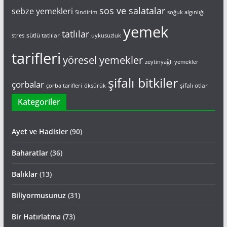
sos ve salatalar
sebze yemekleri
Sindirim
soğuk algınlığı
yemek
tatlılar
sütlü tatlılar
stres
uykusuzluk
tarifleri
yöresel yemekler
zeytinyağlı yemekler
şifalı bitkiler
çorbalar
şifalı otlar
çorba tarifleri
öksürük
Kategoriler
Ayet ve Hadisler
(90)
Baharatlar
(36)
Balıklar
(13)
Biliyormusunuz
(31)
Bir Hatırlatma
(73)