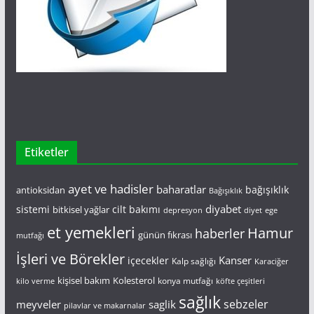
Etiketler
ayet ve hadisler
baharatlar
bağışıklık
antioksidan
Bağışıklık
diyabet
sistemi
cilt bakımı
bitkisel yağlar
depresyon
diyet
ege
et yemekleri
Hamur
haberler
günün fıkrası
mutfağı
İşleri ve Börekler
Kanser
içecekler
Kalp sağlığı
Karaciğer
kişisel bakım
Kolesterol
konya mutfağı
kilo verme
köfte çeşitleri
sağlık
saglik
sebzeler
meyveler
pilavlar ve makarnalar