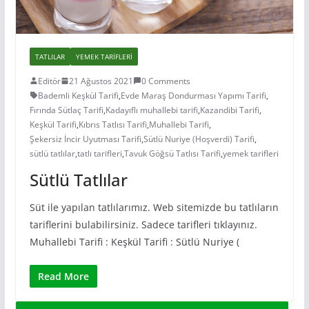
TATLILAR
YEMEK TARIFLERI
Editör
21 Ağustos 2021
0 Comments
Bademli Keşkül Tarifi
,
Evde Maraş Dondurması Yapımı Tarifi
,
Fırında Sütlaç Tarifi
,
Kadayıflı muhallebi tarifi
,
Kazandibi Tarifi
,
Keşkül Tarifi
,
Kıbrıs Tatlısı Tarifi
,
Muhallebi Tarifi
,
Şekersiz İncir Uyutması Tarifi
,
Sütlü Nuriye (Hoşverdi) Tarifi
,
sütlü tatlılar
,
tatlı tarifleri
,
Tavuk Göğsü Tatlısı Tarifi
,
yemek tarifleri
Sütlü Tatlılar
Süt ile yapılan tatlılarımız. Web sitemizde bu tatlıların
tariflerini bulabilirsiniz. Sadece tarifleri tıklayınız.
Muhallebi Tarifi : Keşkül Tarifi : Sütlü Nuriye (
Read More