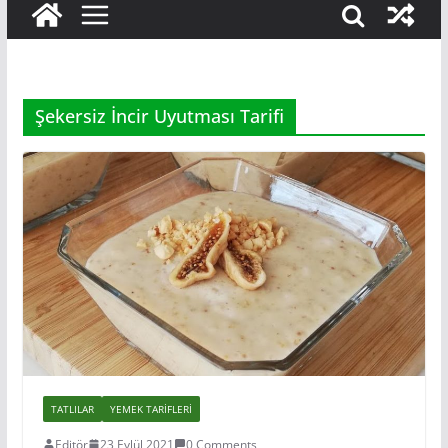
Şekersiz İncir Uyutması Tarifi
TATLILAR
YEMEK TARIFLERI
Editör
23 Eylül 2021
0 Comments