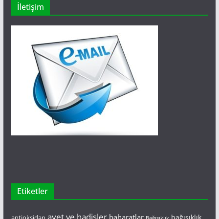
İletişim
Etiketler
ayet ve hadisler
baharatlar
bağışıklık
antioksidan
Bağışıklık