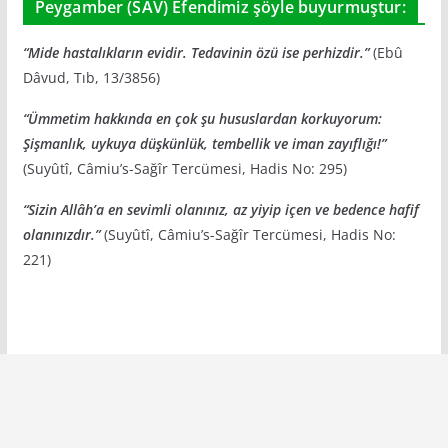
Peygamber (SAV) Efendimiz şöyle buyurmuştur:
“Mide hastalıkların evidir. Tedavinin özü ise perhizdir.”
(Ebû
Dâvud, Tıb, 13/3856)
“Ümmetim hakkında en çok şu hususlardan korkuyorum:
Şişmanlık, uykuya düşkünlük, tembellik ve iman zayıflığı!”
(Suyûtî, Câmiu’s-Sağîr Tercümesi, Hadis No: 295)
“Sizin Allâh’a en sevimli olanınız, az yiyip içen ve bedence hafif
olanınızdır.”
(Suyûtî, Câmiu’s-Sağîr Tercümesi, Hadis No:
221)