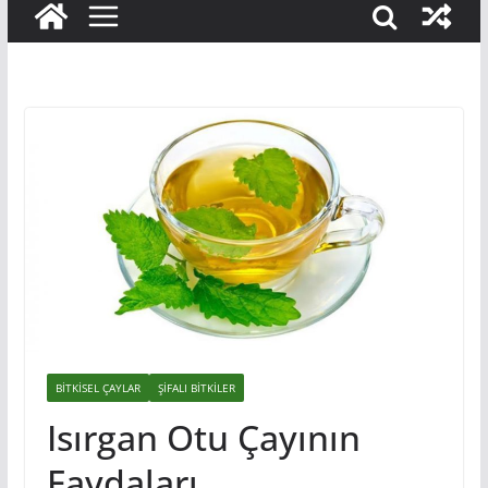
BITKISEL ÇAYLAR
ŞIFALI BITKILER
Isırgan Otu Çayının
Faydaları