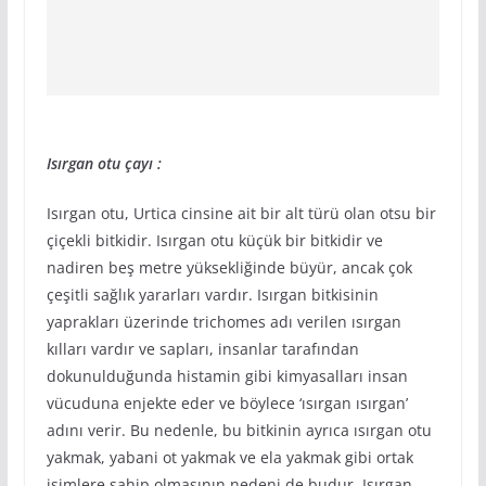
Isırgan otu çayı :
Isırgan otu, Urtica cinsine ait bir alt türü olan otsu bir
çiçekli bitkidir. Isırgan otu küçük bir bitkidir ve
nadiren beş metre yüksekliğinde büyür, ancak çok
çeşitli sağlık yararları vardır. Isırgan bitkisinin
yaprakları üzerinde trichomes adı verilen ısırgan
kılları vardır ve sapları, insanlar tarafından
dokunulduğunda histamin gibi kimyasalları insan
vücuduna enjekte eder ve böylece ‘ısırgan ısırgan’
adını verir. Bu nedenle, bu bitkinin ayrıca ısırgan otu
yakmak, yabani ot yakmak ve ela yakmak gibi ortak
isimlere sahip olmasının nedeni de budur. Isırgan