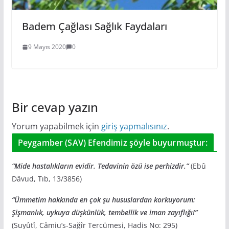
Badem Çağlası Sağlık Faydaları
9 Mayıs 2020
0
Bir cevap yazın
Yorum yapabilmek için
giriş yapmalısınız
.
Peygamber (SAV) Efendimiz şöyle buyurmuştur:
“Mide hastalıkların evidir. Tedavinin özü ise perhizdir.”
(Ebû
Dâvud, Tıb, 13/3856)
“Ümmetim hakkında en çok şu hususlardan korkuyorum:
Şişmanlık, uykuya düşkünlük, tembellik ve iman zayıflığı!”
(Suyûtî, Câmiu’s-Sağîr Tercümesi, Hadis No: 295)