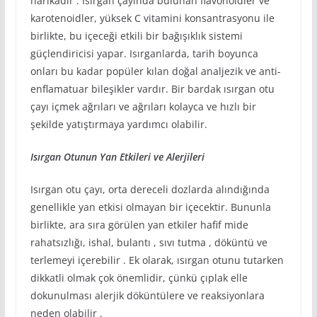
harikadır . Isırgan çayında bulunan flavonoidler ve
karotenoidler, yüksek C vitamini konsantrasyonu ile
birlikte, bu içeceği etkili bir bağışıklık sistemi
güçlendiricisi yapar. Isırganlarda, tarih boyunca
onları bu kadar popüler kılan doğal analjezik ve anti-
enflamatuar bileşikler vardır. Bir bardak ısırgan otu
çayı içmek ağrıları ve ağrıları kolayca ve hızlı bir
şekilde yatıştırmaya yardımcı olabilir.
Isırgan Otunun Yan Etkileri ve Alerjileri
Isırgan otu çayı, orta dereceli dozlarda alındığında
genellikle yan etkisi olmayan bir içecektir. Bununla
birlikte, ara sıra görülen yan etkiler hafif mide
rahatsızlığı, ishal, bulantı , sıvı tutma , döküntü ve
terlemeyi içerebilir . Ek olarak, ısırgan otunu tutarken
dikkatli olmak çok önemlidir, çünkü çıplak elle
dokunulması alerjik döküntülere ve reaksiyonlara
neden olabilir .