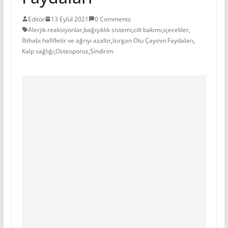
Editör
13 Eylül 2021
0 Comments
Alerjik reaksiyonlar
,
bağışıklık sistemi
,
cilt bakımı
,
içecekler
,
İltihabı hafifletir ve ağrıyı azaltır
,
Isırgan Otu Çayının Faydaları
,
Kalp sağlığı
,
Osteoporoz
,
Sindirim