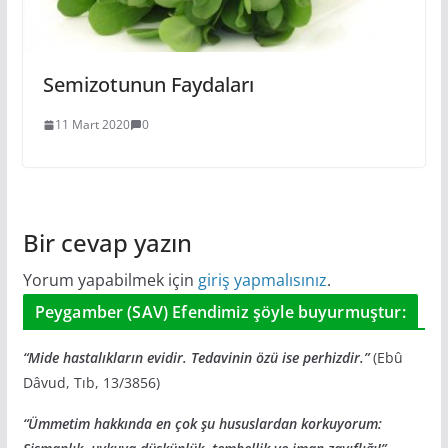
Semizotunun Faydaları
11 Mart 2020
0
Bir cevap yazın
Yorum yapabilmek için
giriş yapmalısınız
.
Peygamber (SAV) Efendimiz şöyle buyurmuştur:
“Mide hastalıkların evidir. Tedavinin özü ise perhizdir.”
(Ebû
Dâvud, Tıb, 13/3856)
“Ümmetim hakkında en çok şu hususlardan korkuyorum: