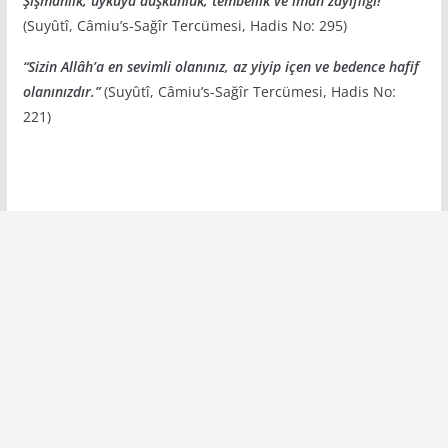
Şişmanlık, uykuya düşkünlük, tembellik ve iman zayıflığı!”
(Suyûtî, Câmiu’s-Sağîr Tercümesi, Hadis No: 295)
“Sizin Allâh’a en sevimli olanınız, az yiyip içen ve bedence hafif
olanınızdır.”
(Suyûtî, Câmiu’s-Sağîr Tercümesi, Hadis No:
221)