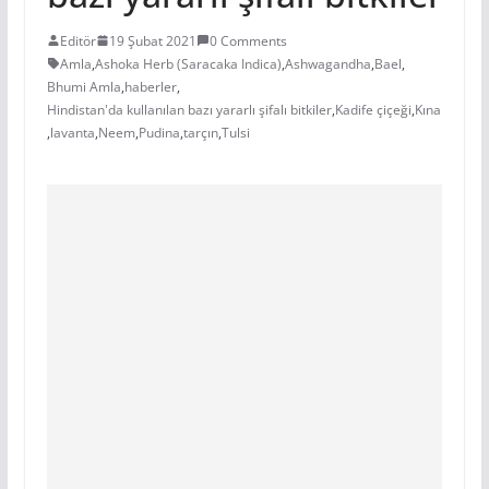
Editör
19 Şubat 2021
0 Comments
Amla
,
Ashoka Herb (Saracaka Indica)
,
Ashwagandha
,
Bael
,
Bhumi Amla
,
haberler
,
Hindistan'da kullanılan bazı yararlı şifalı bitkiler
,
Kadife çiçeği
,
Kına
,
lavanta
,
Neem
,
Pudina
,
tarçın
,
Tulsi