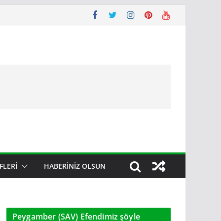
FLERI
HABERINIZ OLSUN
Peygamber (SAV) Efendimiz şöyle