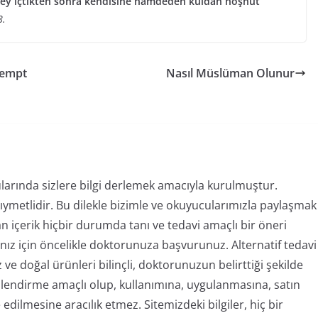
 şey içtikten sonra kendisine hamdeden kuldan hoşnut
8.
 sempt
Nasıl Müslüman Olunur
larında sizlere bilgi derlemek amacıyla kurulmuştur.
kıymetlidir. Bu dilekle bizimle ve okuyucularımızla paylaşmak
alan içerik hiçbir durumda tanı ve tedavi amaçlı bir öneri
nız için öncelikle doktorunuza başvurunuz. Alternatif tedavi
ve doğal ürünleri bilinçli, doktorunuzun belirttiği şekilde
lgilendirme amaçlı olup, kullanımına, uygulanmasına, satın
edilmesine aracılık etmez. Sitemizdeki bilgiler, hiç bir