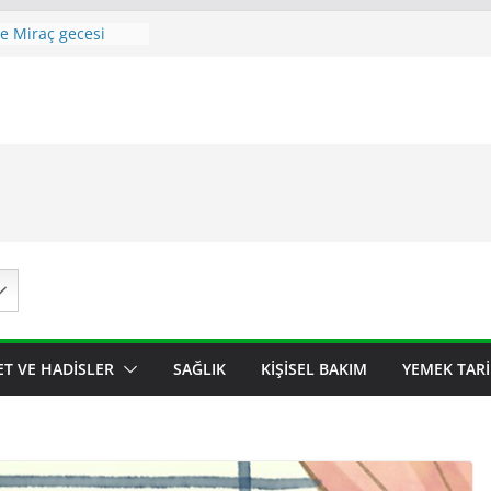
imiz Miraç’a nasıl
le Miraç gecesi
önemi ve fazileti
ili İle İlgili Ayet
dir ? Miraç
Ve Fazileti .
ET VE HADISLER
SAĞLIK
KIŞISEL BAKIM
YEMEK TARI