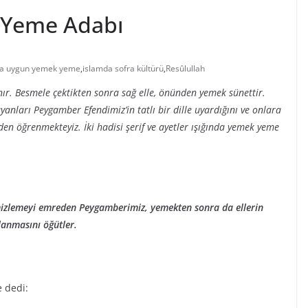
 Yeme Adabı
’a uygun yemek yeme
,
islamda sofra kültürü
,
Resûlullah
r. Besmele çektikten sonra sağ elle, önünden yemek sünettir.
ları Peygamber Efendimiz’in tatlı bir dille uyardığını ve onlara
rden öğrenmekteyiz. İki hadisi şerif ve ayetler ışığında yemek yeme
mizlemeyi emreden Peygamberimiz, yemekten sonra da ellerin
lanmasını öğütler.
 dedi: