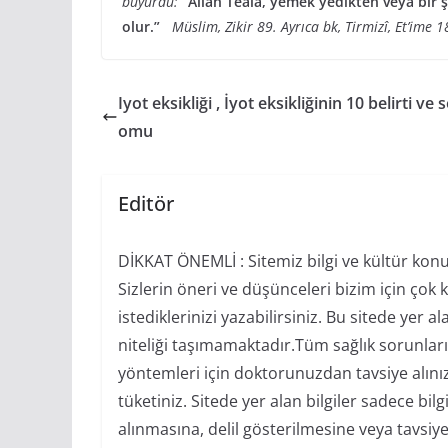
buyurdu:
“Allah Teâlâ, yemek yedikten veya bir
olur.”
Müslim, Zikir 89. Ayrıca bk, Tirmizî, Et’ime 1
Iyot eksikliği , İyot eksikliğinin 10 belirti ve
omu
Editör
DİKKAT ÖNEMLİ : Sitemiz bilgi ve kültür konu
Sizlerin öneri ve düşünceleri bizim için çok 
istediklerinizi yazabilirsiniz. Bu sitede yer 
niteliği taşımamaktadır.Tüm sağlık sorunları
yöntemleri için doktorunuzdan tavsiye alınız 
tüketiniz. Sitede yer alan bilgiler sadece bi
alınmasına, delil gösterilmesine veya tavsiye 