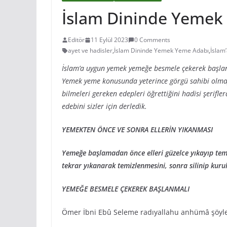
İslam Dininde Yemek
Editör
11 Eylül 2023
0 Comments
ayet ve hadisler
,
İslam Dininde Yemek Yeme Adabı
,
İslam
İslam’a uygun yemek yemeğe besmele çekerek başlanı
Yemek yeme konusunda yeterince görgü sahibi olmayan
bilmeleri gereken edepleri öğrettiğini hadisi şerifle
edebini sizler için derledik.
YEMEKTEN ÖNCE VE SONRA ELLERİN YIKANMASI
Yemeğe başlamadan önce elleri güzelce yıkayıp te
tekrar yıkanarak temizlenmesini, sonra silinip kuru
YEMEĞE BESMELE ÇEKEREK BAŞLANMALI
Ömer İbni Ebû Seleme radıyallahu anhümâ şöyle