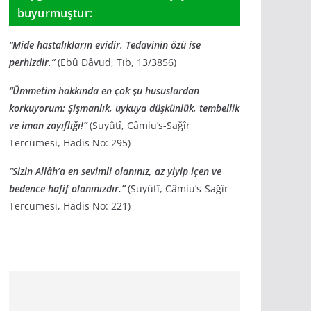
buyurmuştur:
“Mide hastalıkların evidir. Tedavinin özü ise
perhizdir.”
(Ebû Dâvud, Tıb, 13/3856)
“Ümmetim hakkında en çok şu hususlardan
korkuyorum: Şişmanlık, uykuya düşkünlük, tembellik
ve iman zayıflığı!”
(Suyûtî, Câmiu’s-Sağîr
Tercümesi, Hadis No: 295)
“Sizin Allâh’a en sevimli olanınız, az yiyip içen ve
bedence hafif olanınızdır.”
(Suyûtî, Câmiu’s-Sağîr
Tercümesi, Hadis No: 221)