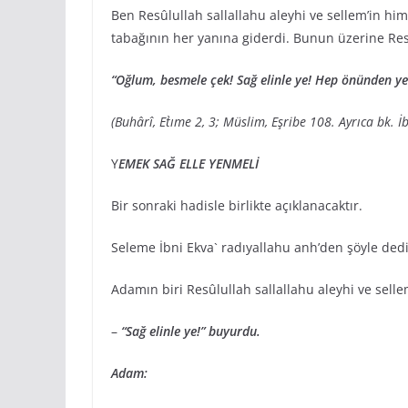
Ben Resûlullah sallallahu aleyhi ve sellem’in h
tabağının her yanına giderdi. Bunun üzerine Res
“Oğlum, besmele çek! Sağ elinle ye! Hep önünden ye
(Buhârî, Et`ıme 2, 3; Müslim, Eşribe 108. Ayrıca bk. İ
Y
EMEK SAĞ ELLE YENMELİ
Bir sonraki hadisle birlikte açıklanacaktır.
Seleme İbni Ekva` radıyallahu anh’den şöyle dediğ
Adamın biri Resûlullah sallallahu aleyhi ve selle
–
“Sağ elinle ye!” buyurdu.
Adam: