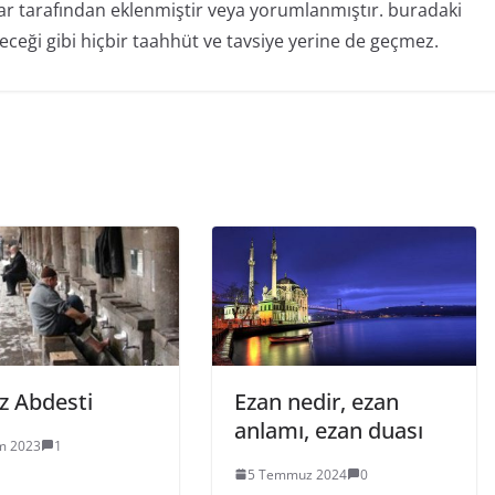
lar tarafından eklenmiştir veya yorumlanmıştır. buradaki
ileceği gibi hiçbir taahhüt ve tavsiye yerine de geçmez.
 Abdesti
Ezan nedir, ezan
anlamı, ezan duası
m 2023
1
5 Temmuz 2024
0