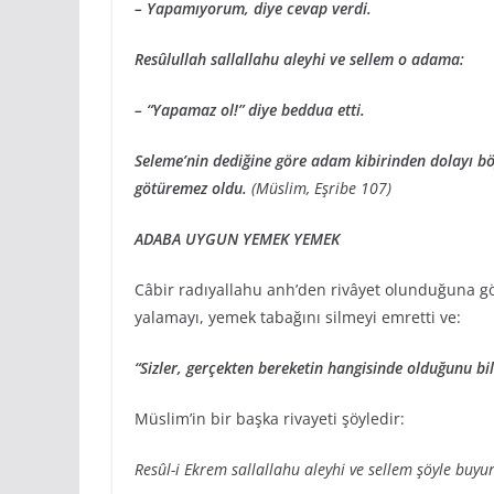
– Yapamıyorum, diye cevap verdi.
Resûlullah sallallahu aleyhi ve sellem o adama:
– “Yapamaz ol!” diye beddua etti.
Seleme’nin dediğine göre adam kibirinden dolayı böy
götüremez oldu.
(Müslim, Eşribe 107)
ADABA UYGUN YEMEK YEMEK
Câbir radıyallahu anh’den rivâyet olunduğuna gör
yalamayı, yemek tabağını silmeyi emretti ve:
“Sizler, gerçekten bereketin hangisinde olduğunu bi
Müslim’in bir başka rivayeti şöyledir:
Resûl-i Ekrem sallallahu aleyhi ve sellem şöyle buyu