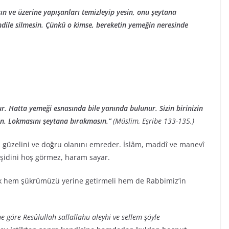
n ve üzerine yapışanları temizleyip yesin, onu şeytana
dile silmesin. Çünkü o kimse, bereketin yemeğin neresinde
lur. Hatta yemeği esnasında bile yanında bulunur. Sizin birinizin
sin. Lokmasını şeytana bırakmasın.”
(Müslim, Eşribe 133-135.)
, güzelini ve doğru olanını emreder. İslâm, maddî ve manevî
çeşidini hoş görmez, haram sayar.
k hem şükrümüzü yerine getirmeli hem de Rabbimiz’in
e göre Resûlullah sallallahu aleyhi ve sellem şöyle