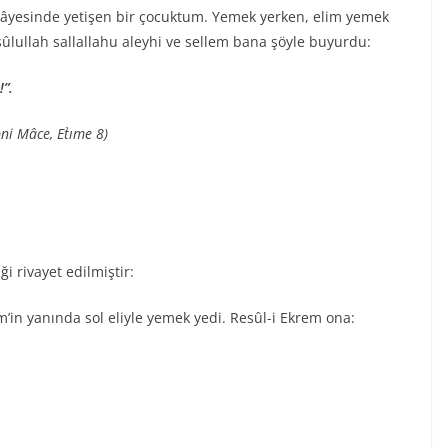
imâyesinde yetişen bir çocuktum. Yemek yerken, elim yemek
ûlullah sallallahu aleyhi ve sellem bana şöyle buyurdu:
!”.
bni Mâce, Et`ıme 8)
i rivayet edilmiştir:
m’in yanında sol eliyle yemek yedi. Resûl-i Ekrem ona: