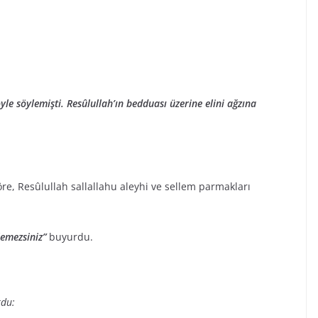
le söylemişti. Resûlullah’ın bedduası üzerine elini ağzına
e, Resûlullah sallallahu aleyhi ve sellem parmakları
lemezsiniz”
buyurdu.
rdu: