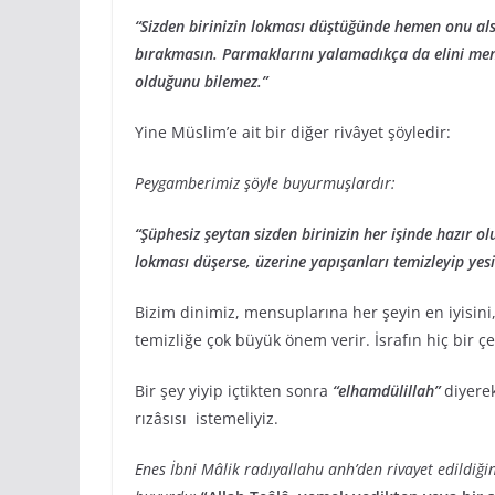
“Sizden birinizin lokması düştüğünde hemen onu alsı
bırakmasın. Parmaklarını yalamadıkça da elini men
olduğunu bilemez.”
Yine Müslim’e ait bir diğer rivâyet şöyledir:
Peygamberimiz şöyle buyurmuşlardır:
“Şüphesiz şeytan sizden birinizin her işinde hazır o
lokması düşerse, üzerine yapışanları temizleyip ye
Bizim dinimiz, mensuplarına her şeyin en iyisini
temizliğe çok büyük önem verir. İsrafın hiç bir 
Bir şey yiyip içtikten sonra
“elhamdülillah”
diyere
rızâsısı istemeliyiz.
Enes İbni Mâlik radıyallahu anh’den rivayet edildiğin