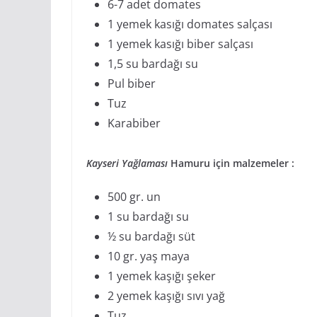
6-7 adet domates
1 yemek kasığı domates salçası
1 yemek kasığı biber salçası
1,5 su bardağı su
Pul biber
Tuz
Karabiber
Kayseri Yağlaması
Hamuru için malzemeler :
500 gr. un
1 su bardağı su
½ su bardağı süt
10 gr. yaş maya
1 yemek kaşığı şeker
2 yemek kaşığı sıvı yağ
Tuz