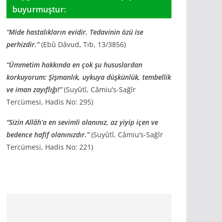
buyurmuştur:
“Mide hastalıkların evidir. Tedavinin özü ise
perhizdir.”
(Ebû Dâvud, Tıb, 13/3856)
“Ümmetim hakkında en çok şu hususlardan
korkuyorum: Şişmanlık, uykuya düşkünlük, tembellik
ve iman zayıflığı!”
(Suyûtî, Câmiu’s-Sağîr
Tercümesi, Hadis No: 295)
“Sizin Allâh’a en sevimli olanınız, az yiyip içen ve
bedence hafif olanınızdır.”
(Suyûtî, Câmiu’s-Sağîr
Tercümesi, Hadis No: 221)