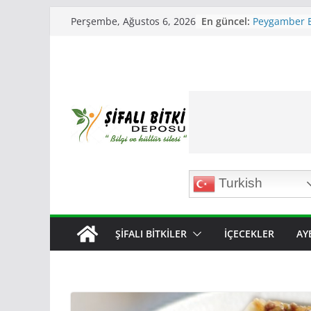
Skip
En güncel:
Peygamber E
Perşembe, Ağustos 6, 2026
to
çıktı
Ayet ve Hadi
content
yaşananlar
Berat gecesi
nedir ? Berat 
ve Hadisler
Berat Kandil
Miraç Kandil
Gecesinin Ön
Turkish
ŞIFALI BITKILER
İÇECEKLER
AY