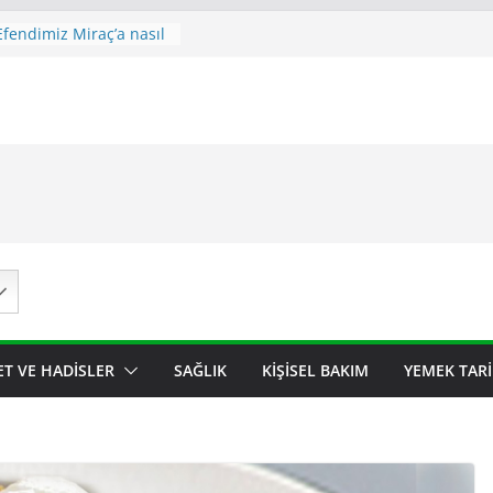
fendimiz Miraç’a nasıl
slerle Miraç gecesi
nin önemi ve fazileti
Kandili İle İlgili Ayet
i
i Nedir ? Miraç
emi Ve Fazileti .
ET VE HADISLER
SAĞLIK
KIŞISEL BAKIM
YEMEK TARI