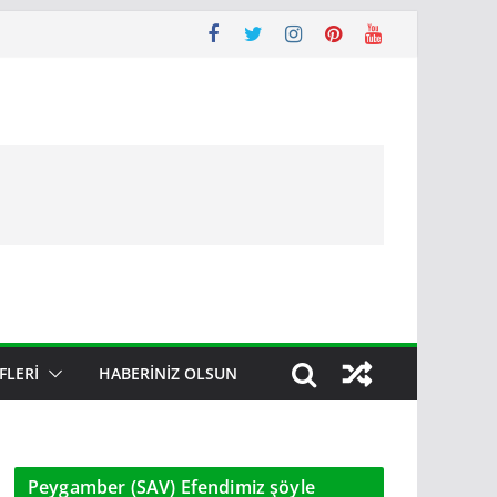
FLERI
HABERINIZ OLSUN
Peygamber (SAV) Efendimiz şöyle