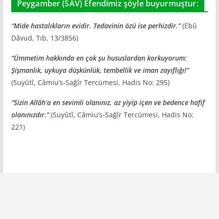
Peygamber (SAV) Efendimiz şöyle buyurmuştur:
“Mide hastalıkların evidir. Tedavinin özü ise perhizdir.”
(Ebû
Dâvud, Tıb, 13/3856)
“Ümmetim hakkında en çok şu hususlardan korkuyorum:
Şişmanlık, uykuya düşkünlük, tembellik ve iman zayıflığı!”
(Suyûtî, Câmiu’s-Sağîr Tercümesi, Hadis No: 295)
“Sizin Allâh’a en sevimli olanınız, az yiyip içen ve bedence hafif
olanınızdır.”
(Suyûtî, Câmiu’s-Sağîr Tercümesi, Hadis No:
221)