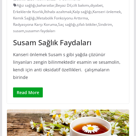
Ağız sağlığı
,
baharatlar
,
Beyaz Dil
,
cilt bakımı
,
diyabet
,
Erkeklerde Kısırlık
,
İltihabı azaltmak
,
Kalp sağlığı
,
Kanseri önlemek
,
Kemik Sağlığı
,
Metabolik Fonksiyonu Arttırma
,
Radyasyona Karşı Koruma
,
Saç sağlığı
,
şifalı bitkiler
,
Sindirim
,
susam
,
susamın faydaları
Susam Sağlık Faydaları
Kanseri önlemek Susam s gibi yağda çözünür
linyanları zengin bilinmektedir esamin ve sesamolin,
kendi için anti oksidatif özellikleri. çalışmaların
birinde
Read More