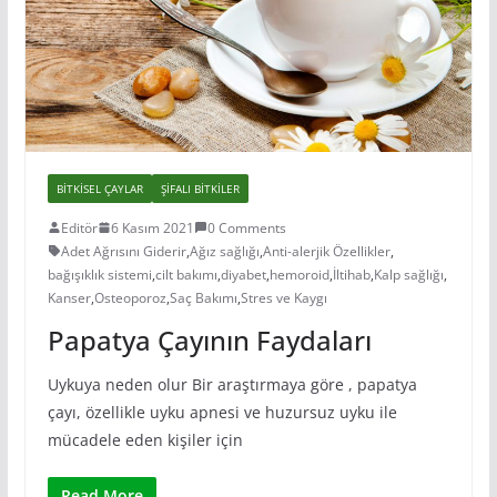
BITKISEL ÇAYLAR
ŞIFALI BITKILER
Editör
6 Kasım 2021
0 Comments
Adet Ağrısını Giderir
,
Ağız sağlığı
,
Anti-alerjik Özellikler
,
bağışıklık sistemi
,
cilt bakımı
,
diyabet
,
hemoroid
,
İltihab
,
Kalp sağlığı
,
Kanser
,
Osteoporoz
,
Saç Bakımı
,
Stres ve Kaygı
Papatya Çayının Faydaları
Uykuya neden olur Bir araştırmaya göre , papatya
çayı, özellikle uyku apnesi ve huzursuz uyku ile
mücadele eden kişiler için
Read More