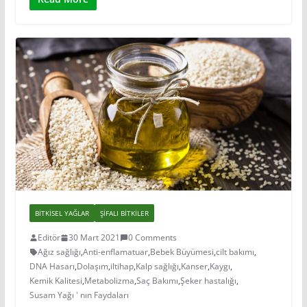
BITKISEL YAĞLAR
ŞIFALI BITKILER
Editör
30 Mart 2021
0 Comments
Ağız sağlığı
,
Anti-enflamatuar
,
Bebek Büyümesi
,
cilt bakımı
,
DNA Hasarı
,
Dolaşım
,
iltihap
,
Kalp sağlığı
,
Kanser
,
Kaygı
,
Kemik Kalitesi
,
Metabolizma
,
Saç Bakımı
,
Şeker hastalığı
,
Susam Yağı ' nın Faydaları