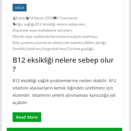
SAĞLIK
Editör
18 Kasım 2020
0 Comments
Ağız sağlığı
,
B12 eksikliği nelere sebep olur
,
Düşünme veya muhakeme sorunları
,
Ellerde veya ayaklarda karıncalanma
,
İştah azalması
,
Kalp çarpıntısı
,
kusma ve ishal
,
mide bulantısı
,
Nefes darlığı
,
Sinirlilik
,
Soluk ten
,
Yorgunluk hissi
,
Yürüme güçlüğü
B12 eksikliği nelere sebep olur
?
B12 eksikliği sağlık problemlerine neden olabilir. B12
vitamini alyuvarların kemik iliğinden üretilmesi için
elzemdir. Vitaminin yeterli alınmaması kansızlığa yol
açabilir.
Read More